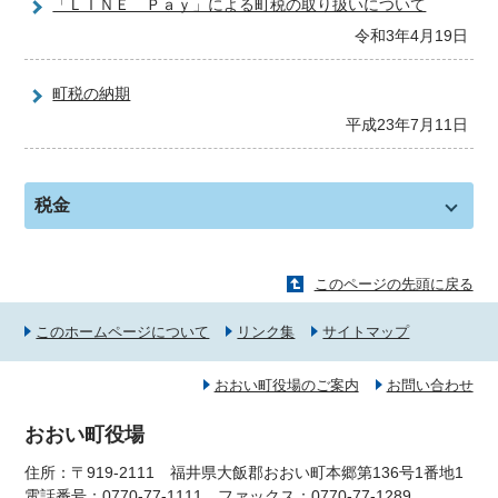
「ＬＩＮＥ Ｐａｙ」による町税の取り扱いについて
令和3年4月19日
町税の納期
平成23年7月11日
税金
このページの先頭に戻る
このホームページについて
リンク集
サイトマップ
おおい町役場のご案内
お問い合わせ
おおい町役場
住所：〒919-2111 福井県大飯郡おおい町本郷第136号1番地1
電話番号：
0770-77-1111
ファックス：0770-77-1289