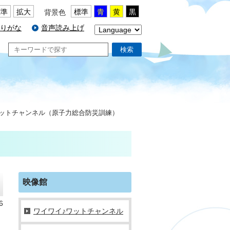
標準
拡大
標準
青
黄
黒
背景色
りがな
音声読み上げ
検索
ワットチャンネル（原子力総合防災訓練）
映像館
6
ワイワイ♪ワットチャンネル