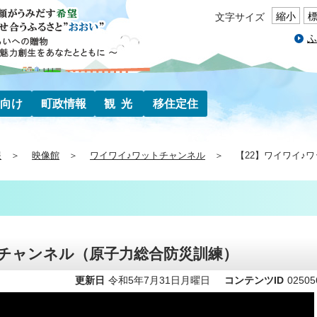
縮小
文字サイズ
ふ
向け
町政情報
観光
移住定住
報
映像館
ワイワイ♪ワットチャンネル
【22】ワイワイ♪
トチャンネル（原子力総合防災訓練）
更新日
令和5年7月31日月曜日
コンテンツID
02505