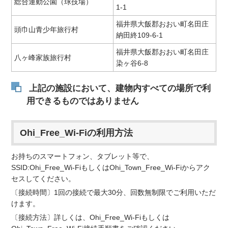
総合運動公園（球技場）
1-1
福井県大飯郡おおい町名田庄
頭巾山青少年旅行村
納田終109-6-1
福井県大飯郡おおい町名田庄
八ヶ峰家族旅行村
染ヶ谷6-8
上記の施設において、建物内すべての場所で利
用できるものではありません
Ohi_Free_Wi-Fiの利用方法
お持ちのスマートフォン、タブレット等で、
SSID:Ohi_Free_Wi-FiもしくはOhi_Town_Free_Wi-Fiからアク
セスしてください。
〔接続時間〕1回の接続で最大30分、回数無制限でご利用いただ
けます。
〔接続方法〕詳しくは、Ohi_Free_Wi-Fiもしくは