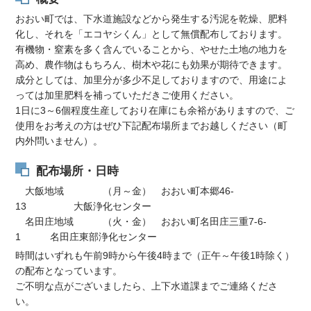
おおい町では、下水道施設などから発生する汚泥を乾燥、肥料
化し、それを「エコヤシくん」として無償配布しております。
有機物・窒素を多く含んでいることから、やせた土地の地力を
高め、農作物はもちろん、樹木や花にも効果が期待できます。
成分としては、加里分が多少不足しておりますので、用途によ
っては加里肥料を補っていただきご使用ください。
1日に3～6個程度生産しており在庫にも余裕がありますので、ご
使用をお考えの方はぜひ下記配布場所までお越しください（町
内外問いません）。
配布場所・日時
大飯地域 （月～金） おおい町本郷46-
13 大飯浄化センター
名田庄地域 （火・金） おおい町名田庄三重7-6-
1 名田庄東部浄化センター
時間はいずれも午前9時から午後4時まで（正午～午後1時除く）
の配布となっています。
ご不明な点がございましたら、上下水道課までご連絡くださ
い。